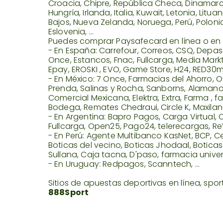
Croacia, Chipre, República Checa, Dinamarca,
Hungría, Irlanda, Italia, Kuwait, Letonia, Lit
Bajos, Nueva Zelanda, Noruega, Perú, Polonia
Eslovenia, ...
Puedes comprar Paysafecard en línea o en 
- En España: Carrefour, Correos, CSQ, Depaso
Once, Estancos, Fnac, Fullcarga, Media Markt,
Epay, EROSKI , EVO, Game Store, H24, RED30mil,
- En México: 7 Once, Farmacias del Ahorro, O
Prenda, Salinas y Rocha, Sanborns, Alamano
Comercial Mexicana, Elektra, Extra, Farma , 
Bodega, Remates Chedraui, Circle K, Maxilana,
- En Argentina: Bapro Pagos, Carga Virtual, C
Fullcarga, Open25, Pago24, telerecargas, ReVirt
- En Perú: Agente Multibanco KasNet, BCP, C
Boticas del vecino, Boticas Jhodaal, Botica
Sullana, Caja tacna, D'paso, farmacia universa
- En Uruguay: Redpagos, Scanntech, ...
Sitios de apuestas deportivas en línea, sp
888Sport