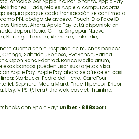
, ofrecido por Apple Inc. Por lo tanto, Apple Pay
le: iPhones, iPads, relojes Apple o computadoras
go segura porque cada transacción se confirma a
 como PIN, código de acceso, Touch ID o Face ID.
ados Unidos. Ahora, Apple Pay está disponible en
adá, Japón, Rusia, China, Singapur, Nueva
cia, Noruega, Francia, Alemania, Finlandia,
y ahora cuenta con el respaldo de muchos bancos
ia, Orange, Sabadell, Sodexo, EvoBanco, Banca
nbank, Open Bank, Edenred, Banco Mediolanum,
 de esos bancos pueden usar sus tarjetas Visa,
con Apple Pay. Apple Pay ahora se ofrece en casi
ínea: Starbucks, Pedro del Hierro, CarreFour,
rtefiel, Sephora, Media Markt, Fnac, Hipercor, Bricor,
Etsy, VIPS, (Sfera), the wok, easyjet, Trainline,
ortsbooks con Apple Pay:
Unibet
•
888Sport