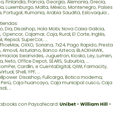
 Finlandia, Francia, Georgia, Alemania, Grecia,
uania, Luxemburgo, Malta, México, Montenegro, Países
, Portugal, Rumania, Arabia Saudita, Eslovaquia ,
tiendas:
, Dia, Disashop, Hola Mobi, Nova Caixa Galicia,
 Opencor, Cajamar, Caja, Rural, El Corte, Inglés,
 Repsol, SuperCor, ...
fficeMax, OXXO, Soriana, 7x24, Pago Rapido, Presta
, Amovil, Asturiano, Banco Azteca, BLACKHAWK,
farmacias beanvides, Juguetron, Kiosko, Ley, Lumen,
 Neto, Office Depot, SEARS, Suburbia, ...
omPer, Cardlin, e CuentaDigital, QIWI, Farmacity,
ual, Shell, YPF, ...
ellpower. Disashop, Fullcarga, Botica moderna,
s Perú, Caja huancayo, Caja municipal cusco, Caja
l, ...
ortsbooks con Paysafecard:
Unibet
•
William Hill
•