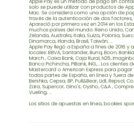
Apple Pay es un método de pago sin contacto
solo se puede utilizar con productos de App
Mac. Se considera como una opción de pa
través de la autenticación de dos factores,
Apareció por primera vez en 2014 en los Est
muchos países del mundo: Reino Unido, Can
Zelanda, Australia, Italia, Suiza, Polonia, Sue
Dinamarca, Irlanda, Brasil, Taiwán, ...
Apple Pay llegó a España a fines de 2016 
locales: BBVA, Santander, Bunq, Boon, Bank
March , Caixa Bank, Caja Rural, N26, Imagi
Banco Pichincha, PIBank, ING,... Los clientes
Mastercard o American Express para pagar 
todas partes de España, en línea y fuera de l
Bershka, Cepsa, BP, Pull&Bear, Lidl, Repsol, Co
Zara, Supercor, Gino's, Oysho, C&A , Comprea, 
Vueling, ...
Los sitios de apuestas en línea, bookies sp