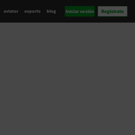
Iniciar sesión
Regístrate
aviator
esports
blog